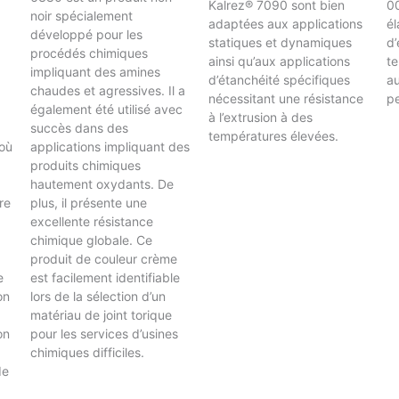
Kalrez® 7090 sont bien
0
noir spécialement
adaptées aux applications
él
développé pour les
statiques et dynamiques
d’
procédés chimiques
ainsi qu’aux applications
te
impliquant des amines
d’étanchéité spécifiques
a
chaudes et agressives. Il a
nécessitant une résistance
pe
également été utilisé avec
à l’extrusion à des
succès dans des
températures élevées.
où
applications impliquant des
produits chimiques
hautement oxydants. De
re
plus, il présente une
excellente résistance
chimique globale. Ce
produit de couleur crème
e
est facilement identifiable
on
lors de la sélection d’un
matériau de joint torique
on
pour les services d’usines
chimiques difficiles.
de