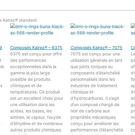
e Kalrez® standard
9
Composés Kalrez® – 6375
Composés Kalrez® – 7075
C
6375 est conçu pour offrir
7075 est conçu pour une
L
9
des performances
utilisation générale en tant
p
ble
exceptionnelles dans la
que joints toriques ou
of
gamme la plus large
composants d’étanchéité
d’
possible de produits
personnalisés dans les
fi
ts
chimiques et de
industries de traitement
ap
températures. Ce produit
chimique et
d’
est un excellent choix pour
d’hydrocarbures. Il s’agit
d
une utilisation dans les
d’un composé chargé de
ga
acides, les bases, les
noir de carbone aux
pr
amines, la vapeur, l’oxyde
propriétés mécaniques
mo
t
d’éthylène et de nombreux
conçu pour améliorer les
do
autres produits chimiques
performances d’étanchéité
c