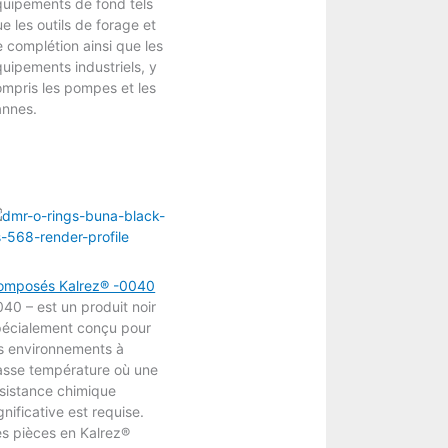
quipements de fond tels
e les outils de forage et
 complétion ainsi que les
uipements industriels, y
mpris les pompes et les
annes.
omposés Kalrez® -0040
40 – est un produit noir
pécialement conçu pour
es environnements à
asse température où une
sistance chimique
gnificative est requise.
s pièces en Kalrez®