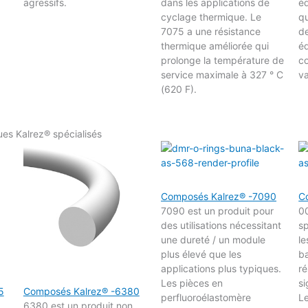
agressifs.
dans les applications de
é
cyclage thermique. Le
qu
7075 a une résistance
de
thermique améliorée qui
éq
prolonge la température de
co
service maximale à 327 ° C
v
(620 F).
ues Kalrez® spécialisés
Composés Kalrez® -7090
C
7090 est un produit pour
00
des utilisations nécessitant
s
une dureté / un module
l
plus élevé que les
b
applications plus typiques.
ré
Les pièces en
si
5
Composés Kalrez® -6380
perfluoroélastomère
Le
6380 est un produit non