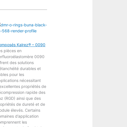
omposés Kalrez® – 0090
es pièces en
erfluoroélastomère 0090
frent des solutions
étanchéité durables et
ables pour les
plications nécessitant
excellentes propriétés de
écompression rapide des
z (RGD) ainsi que des
opriétés de dureté et de
dule élevés. Certains
maines d’application
omprennent les