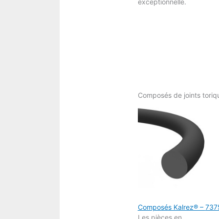
exceptionnelle.
Composés de joints toriq
Composés Kalrez® –
737
Les pièces en