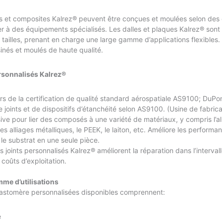
s et composites Kalrez® peuvent être conçues et moulées selon des 
er à des équipements spécialisés. Les dalles et plaques Kalrez® sont
tailles, prenant en charge une large gamme d’applications flexibles.
inés et moulés de haute qualité.
rsonnalisés Kalrez®
s de la certification de qualité standard aérospatiale AS9100; DuPo
de joints et de dispositifs d’étanchéité selon AS9100. (Usine de fabri
ve pour lier des composés à une variété de matériaux, y compris l’al
les alliages métalliques, le PEEK, le laiton, etc. Améliore les performa
t le substrat en une seule pièce.
s joints personnalisés Kalrez® améliorent la réparation dans l’interval
 coûts d’exploitation.
me d’utilisations
lastomère personnalisées disponibles comprennent:
e