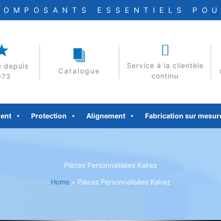
COMPOSANTS ESSENTIELS POU
Service à la clientèle
 depuis
Catalogue
continu
973
ent
Protection
Alignement
Fabrication sur mesur
Pièces Personnalisées Kalrez
Home
»
Pièces Personnalisées Kalrez