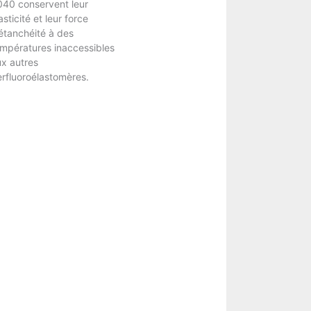
040 conservent leur
asticité et leur force
étanchéité à des
mpératures inaccessibles
ux autres
rfluoroélastomères.