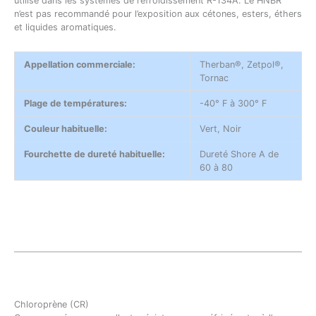
utilisé dans les systèmes de refroidissement R-134A. Le HNBR
n’est pas recommandé pour l’exposition aux cétones, esters, éthers
et liquides aromatiques.
Appellation commerciale:
Therban®, Zetpol®,
Tornac
Plage de températures:
-40° F à 300° F
Couleur habituelle:
Vert, Noir
Fourchette de dureté habituelle:
Dureté Shore A de
60 à 80
Chloroprène (CR)