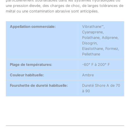
particulièrement souhaitables dans les systèmes hydrauliques où
une pression élevée, des charges de choc, de larges tolérances de
métal ou une contamination abrasive sont anticipées.
Appellation commerciale:
Vibrathane™,
Cyanaprene,
Polathane, Adiprene,
Disogrin,
Elastothane, Formez,
Pellethane
Plage de températures:
-60° F à 200° F
Couleur habituelle:
Ambre
Fourchette de dureté habituelle:
Dureté Shore A de 70
à 90