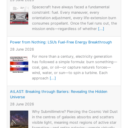
Spacecraft have always faced a fundamental
constraint: fuel. Every maneuver, every
orientation adjustment, every life-extension burn
consumes propellant. Once the fuel runs out, the
mission ends—regardless of whether
[...]
Power from Nothing: LSU’s Fuel-Free Energy Breakthrough
28 June 2026
For more than a century, electricity generation
has followed a simple formula: burn something—
coal, gas, or oil—or capture nature’s forces—
wind, water, or sun—to spin a turbine. Each
approach
[...]
AtLAST: Breaking through Bariers: Revealing the Hidden
Universe
28 June 2026
Why Submillimetre? Piercing the Cosmic Veil Dust
in the centres of galaxies absorbs and scatters
visible light, meaning most regions of active star
formation—and entire galaxies—remain virtually