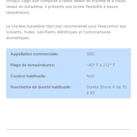
lorsqu’il s’agit d’un composé à faible teneur en styrène et à haute
teneur en butadiène, il présente une bonne flexibilité à basse
température.
Le styrène butadiène n’est pas recommandé pour l’exposition aux
solvants, huiles, lubrifiants diététiques et hydrocarbures
aromatiques.
Appellation commerciale:
GRS
Plage de températures:
-40° F à 212° F
Couleur habituelle:
Noir
Fourchette de dureté habituelle:
Dureté Shore A de 70
à 90