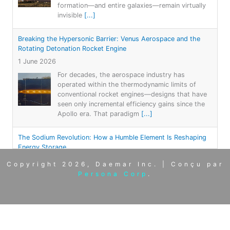
formation—and entire galaxies—remain virtually
invisible
[...]
Breaking the Hypersonic Barrier: Venus Aerospace and the
Rotating Detonation Rocket Engine
1 June 2026
For decades, the aerospace industry has
operated within the thermodynamic limits of
conventional rocket engines—designs that have
seen only incremental efficiency gains since the
Apollo era. That paradigm
[...]
The Sodium Revolution: How a Humble Element Is Reshaping
Energy Storage
23 May 2026
Copyright 2026, Daemar Inc. | Conçu par
For more than three decades, lithium-ion
Persona Corp
.
batteries have been the undisputed king of
energy storage, powering everything from
smartphones to electric vehicles to grid-scale
renewable systems. But lithium
[...]