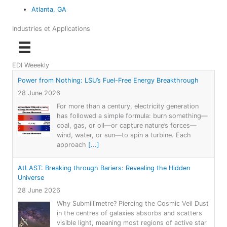
Atlanta, GA
Industries et Applications
EDI Weeekly
Power from Nothing: LSU’s Fuel-Free Energy Breakthrough
28 June 2026
For more than a century, electricity generation
has followed a simple formula: burn something—
coal, gas, or oil—or capture nature’s forces—
wind, water, or sun—to spin a turbine. Each
approach
[...]
AtLAST: Breaking through Bariers: Revealing the Hidden
Universe
28 June 2026
Why Submillimetre? Piercing the Cosmic Veil Dust
in the centres of galaxies absorbs and scatters
visible light, meaning most regions of active star