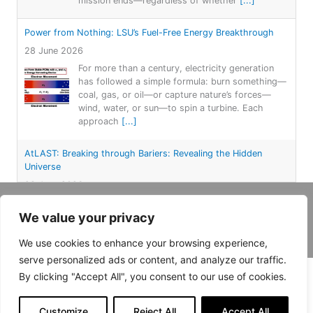
mission ends—regardless of whether
[...]
Power from Nothing: LSU’s Fuel-Free Energy Breakthrough
28 June 2026
For more than a century, electricity generation
has followed a simple formula: burn something—
coal, gas, or oil—or capture nature’s forces—
wind, water, or sun—to spin a turbine. Each
approach
[...]
AtLAST: Breaking through Bariers: Revealing the Hidden
Universe
28 June 2026
Why Submillimetre? Piercing the Cosmic Veil Dust
Copyright 2026, Daemar Inc. | Conçu par
We value your privacy
in the centres of galaxies absorbs and scatters
Persona Corp
.
visible light, meaning most regions of active star
We use cookies to enhance your browsing experience,
formation—and entire galaxies—remain virtually
invisible
[...]
serve personalized ads or content, and analyze our traffic.
By clicking "Accept All", you consent to our use of cookies.
Breaking the Hypersonic Barrier: Venus Aerospace and the
Rotating Detonation Rocket Engine
Customize
Reject All
Accept All