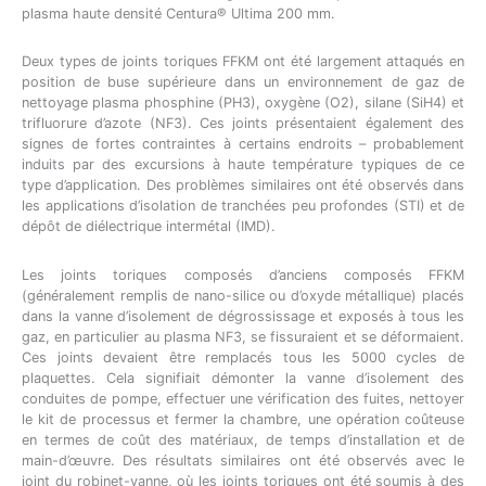
plasma haute densité Centura® Ultima 200 mm.
Deux types de joints toriques FFKM ont été largement attaqués en
position de buse supérieure dans un environnement de gaz de
nettoyage plasma phosphine (PH3), oxygène (O2), silane (SiH4) et
trifluorure d’azote (NF3). Ces joints présentaient également des
signes de fortes contraintes à certains endroits – probablement
induits par des excursions à haute température typiques de ce
type d’application. Des problèmes similaires ont été observés dans
les applications d’isolation de tranchées peu profondes (STI) et de
dépôt de diélectrique intermétal (IMD).
Les joints toriques composés d’anciens composés FFKM
(généralement remplis de nano-silice ou d’oxyde métallique) placés
dans la vanne d’isolement de dégrossissage et exposés à tous les
gaz, en particulier au plasma NF3, se fissuraient et se déformaient.
Ces joints devaient être remplacés tous les 5000 cycles de
plaquettes. Cela signifiait démonter la vanne d’isolement des
conduites de pompe, effectuer une vérification des fuites, nettoyer
le kit de processus et fermer la chambre, une opération coûteuse
en termes de coût des matériaux, de temps d’installation et de
main-d’œuvre. Des résultats similaires ont été observés avec le
joint du robinet-vanne, où les joints toriques ont été soumis à des