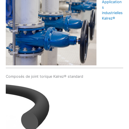
Application
s
industrielles
Kalrez®
Composés de joint torique Kalrez® standard