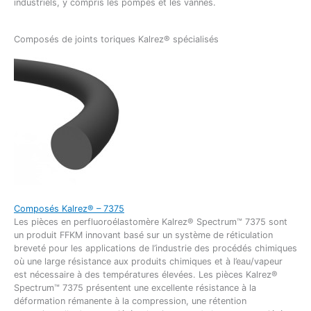
industriels, y compris les pompes et les vannes.
Composés de joints toriques Kalrez® spécialisés
Composés Kalrez® –
7375
Les pièces en perfluoroélastomère Kalrez® Spectrum™ 7375 sont
un produit FFKM innovant basé sur un système de réticulation
breveté pour les applications de l’industrie des procédés chimiques
où une large résistance aux produits chimiques et à l’eau/vapeur
est nécessaire à des températures élevées. Les pièces Kalrez®
Spectrum™ 7375 présentent une excellente résistance à la
déformation rémanente à la compression, une rétention