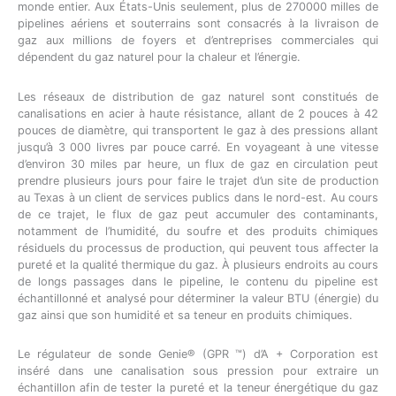
monde entier. Aux États-Unis seulement, plus de 270000 milles de
pipelines aériens et souterrains sont consacrés à la livraison de
gaz aux millions de foyers et d’entreprises commerciales qui
dépendent du gaz naturel pour la chaleur et l’énergie.
Les réseaux de distribution de gaz naturel sont constitués de
canalisations en acier à haute résistance, allant de 2 pouces à 42
pouces de diamètre, qui transportent le gaz à des pressions allant
jusqu’à 3 000 livres par pouce carré. En voyageant à une vitesse
d’environ 30 miles par heure, un flux de gaz en circulation peut
prendre plusieurs jours pour faire le trajet d’un site de production
au Texas à un client de services publics dans le nord-est. Au cours
de ce trajet, le flux de gaz peut accumuler des contaminants,
notamment de l’humidité, du soufre et des produits chimiques
résiduels du processus de production, qui peuvent tous affecter la
pureté et la qualité thermique du gaz. À plusieurs endroits au cours
de longs passages dans le pipeline, le contenu du pipeline est
échantillonné et analysé pour déterminer la valeur BTU (énergie) du
gaz ainsi que son humidité et sa teneur en produits chimiques.
Le régulateur de sonde Genie® (GPR ™) d’A + Corporation est
inséré dans une canalisation sous pression pour extraire un
échantillon afin de tester la pureté et la teneur énergétique du gaz