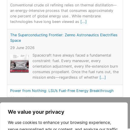
Conventional crude oil refining relies on thermal distillation—
an energy-intensive process that consumes approximately
one percent of global energy use . While membrane
technologies have long been viewed as
[...]
The Superconducting Frontier: Zenno Astronautics Electrifies
Space
29 June 2026
Spacecraft have always faced a fundamental
constraint: fuel. Every maneuver, every
orientation adjustment, every life-extension burn
consumes propellant. Once the fuel runs out, the
mission ends—regardless of whether
[...]
Power from Nothing: LSU’s Fuel-Free Energy Breakthrough
28 June 2026
For more than a century, electricity generation
Copyright 2026, Daemar Inc. | Conçu par
has followed a simple formula: burn something—
We value your privacy
Persona Corp
.
coal, gas, or oil—or capture nature’s forces—
wind, water, or sun—to spin a turbine. Each
We use cookies to enhance your browsing experience,
approach
[...]
serve personalized ads or content, and analyze our traffic.