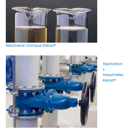
Résistance chimique Kalrez®
Application
s
industrielles
Kalrez®